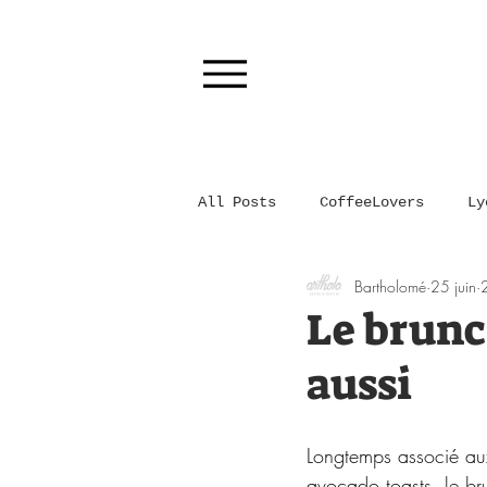
All Posts
CoffeeLovers
Ly
Bartholomé
25 juin
2
Le brunc
aussi
Longtemps associé au
avocado toasts, le bru