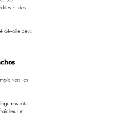
dites et des 
mé dévoile deux 
achos
imple vers les 
légumes rôtis, 
raîcheur et 