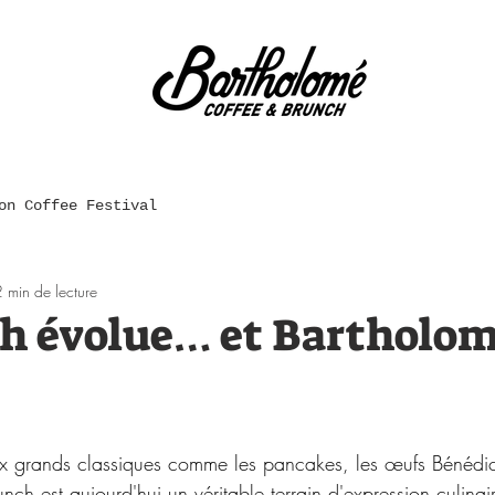
on Coffee Festival
 min de lecture
h évolue… et Bartholo
x grands classiques comme les pancakes, les œufs Bénédic
nch est aujourd'hui un véritable terrain d'expression culinair