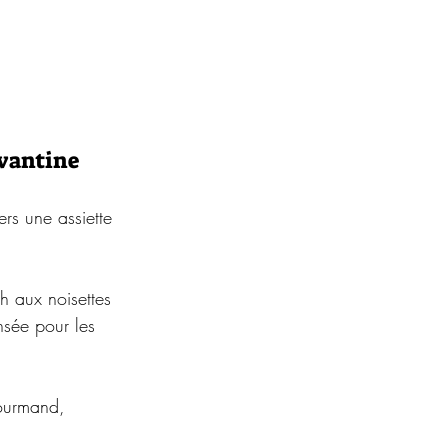
evantine
ers une assiette 
h aux noisettes 
nsée pour les 
gourmand, 