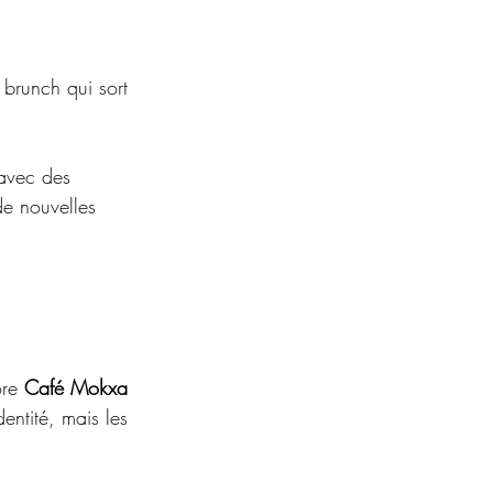
 brunch qui sort 
 avec des 
de nouvelles 
re 
Café Mokxa
ntité, mais les 