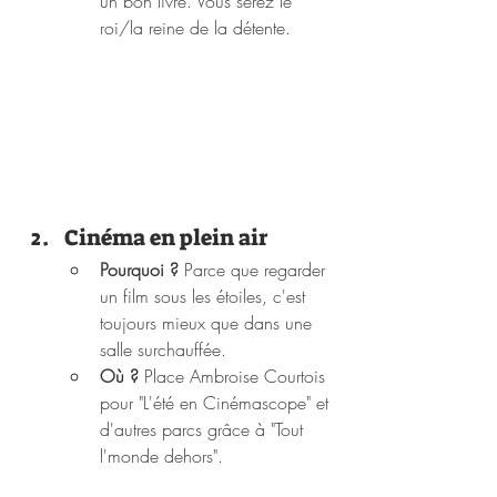
un bon livre. Vous serez le 
roi/la reine de la détente.
Cinéma en plein air
Pourquoi ?
 Parce que regarder 
un film sous les étoiles, c'est 
toujours mieux que dans une 
salle surchauffée.
Où ?
 Place Ambroise Courtois 
pour "L'été en Cinémascope" et 
d'autres parcs grâce à "Tout 
l'monde dehors".