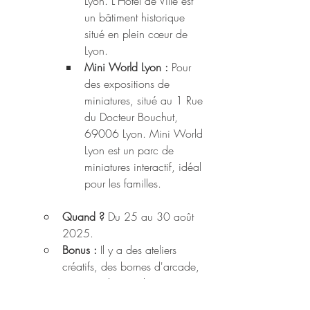
Lyon. L'Hôtel de Ville est 
un bâtiment historique 
situé en plein cœur de 
Lyon.
Mini World Lyon :
 Pour 
des expositions de 
miniatures, situé au 1 Rue 
du Docteur Bouchut, 
69006 Lyon. Mini World 
Lyon est un parc de 
miniatures interactif, idéal 
pour les familles.
Quand ?
 Du 25 au 30 août 
2025.
Bonus :
 Il y a des ateliers 
créatifs, des bornes d'arcade, 
et une ambiance kawaii. Vous 
allez adorer.