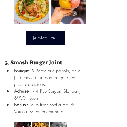
Je découvre !
3. Smash Burger Joint
Pourquoi ?
 Parce que parfois, on a 
juste envie d'un bon burger bien 
gras et délicieux.
Adresse :
 44 Rue Sergent Blandan, 
69001 Lyon.
Bonus :
 Leurs frites sont à mourir. 
Vous allez en redemander.