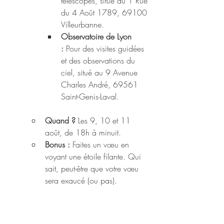
télescopes, situé au 1 Rue 
du 4 Août 1789, 69100 
Villeurbanne.
Observatoire de Lyon 
:
 Pour des visites guidées 
et des observations du 
ciel, situé au 9 Avenue 
Charles André, 69561 
Saint-Genis-Laval.
Quand ?
 Les 9, 10 et 11 
août, de 18h à minuit.
Bonus :
 Faites un vœu en 
voyant une étoile filante. Qui 
sait, peut-être que votre vœu 
sera exaucé (ou pas).