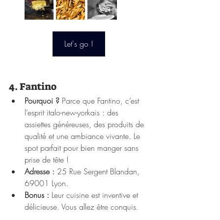
Let's go !
4. Fantino
Pourquoi ?
 Parce que Fantino, c’est 
l’esprit italo-new-yorkais : des 
assiettes généreuses, des produits de 
qualité et une ambiance vivante. Le 
spot parfait pour bien manger sans 
prise de tête !
Adresse :
 25 Rue Sergent Blandan, 
69001 Lyon.
Bonus :
 Leur cuisine est inventive et 
délicieuse. Vous allez être conquis.