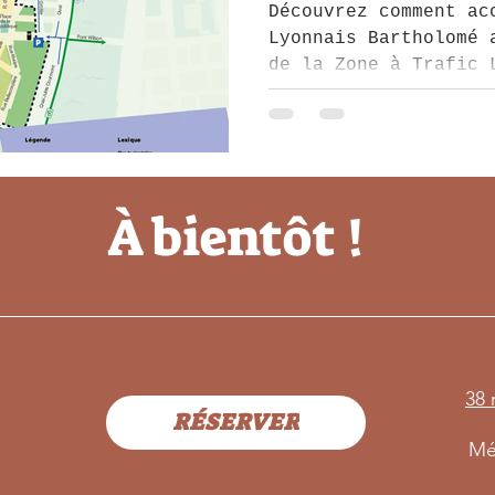
Bartholomé,
Découvrez comment ac
brunch ?
Lyonnais Bartholomé 
de la Zone à Trafic 
Informations essenti
restrictions, les au
alternatives de tran
facilement dans cett
À bientôt !
©Bart
reser
38 
RÉSERVER
Mé