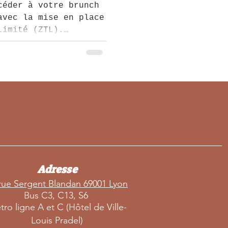
 votre
céder à votre brunch
avec la mise en place
Limité (ZTL).
elles sur les
torisations et les
sport pour naviguer
e zone réglementée.
holomé, tous droits
vés
Adresse
rue Sergent Blandan 69001 Lyon
B
us C3, C13, S6
tro
ligne A et C (Hôtel de Ville-
Louis Pradel)