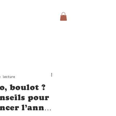
e lecture
o, boulot ?
onseils pour
ncer l’année