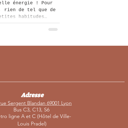
ien-être et
elle énergie ! Pour
, rien de tel que de
etites habitudes
es. Entre
es bien-être et
ici nos conseils pour
 dès janvier (ou la
holomé, tous droits
vés
Adresse
rue Sergent Blandan 69001 Lyon
B
us C3, C13, S6
tro
ligne A et C (Hôtel de Ville-
Louis Pradel)